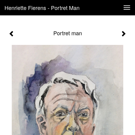
Henriette Fierens - Portret Man
Tog
navi
Portret man