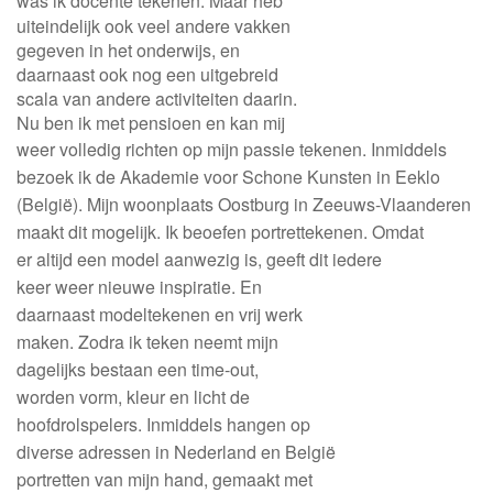
was ik docente tekenen. Maar heb
uiteindelijk ook veel andere vakken
gegeven in het onderwijs, en
daarnaast ook nog een uitgebreid
scala van andere activiteiten daarin.
Nu ben ik met pensioen en kan mij
weer volledig richten op mijn passie tekenen.
Inmiddels
bezoek
ik
de Akademie
voor
Schone Kunsten in Eeklo
(België).
Mijn woonplaats Oostburg in
Zeeuws-Vlaanderen
maakt dit mogelijk.
Ik beoefen portrettekenen. Omdat
er
altijd
een model aanwezig is, geeft dit iedere
keer
weer nieuwe inspiratie. En
daarnaast
modeltekenen en vrij
werk
maken. Zodra ik
teken neemt mijn
dagelijks
bestaan een
time-out,
worden
vorm, kleur en licht
de
hoofd
rolspelers.
Inmiddels hangen op
diverse
adressen in Nederland en België
portretten
van mijn hand, gemaakt
met