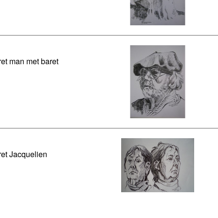
ret man met baret
ret Jacquelien