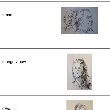
ret man
ret jonge vrouw
ret Francis