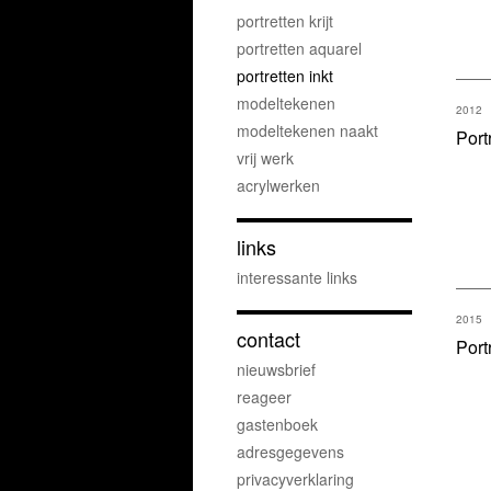
portretten krijt
portretten aquarel
portretten inkt
modeltekenen
2012
modeltekenen naakt
Port
vrij werk
acrylwerken
links
interessante links
2015
contact
Port
nieuwsbrief
reageer
gastenboek
adresgegevens
privacyverklaring