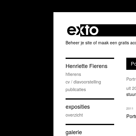
Beheer je site
of
maak een gratis ac
Po
Henriette Fierens
hfierens
Portr
cv / diavoorstelling
uit 
publicaties
stuur
exposities
2011
overzicht
Port
galerie