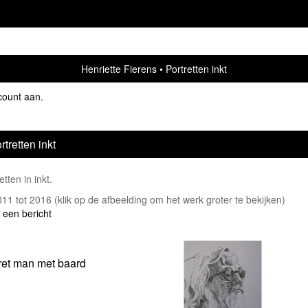
Henriette Fierens
Portretten inkt
count aan
.
rtretten inkt
etten in inkt.
2011 tot 2016
(klik op de afbeelding om het werk groter te bekijken)
 een bericht
ret man met baard