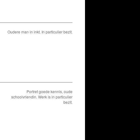
Oudere man in inkt. In particulier bezit.
Portret goede kennis, oude
schoolvriendin. Werk is in particulier
bezit.