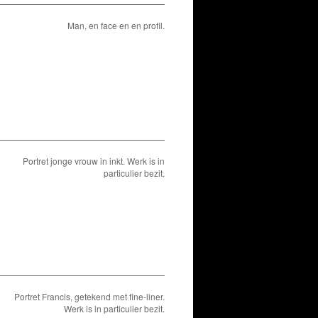
Man, en face en en profil.
Portret jonge vrouw in inkt. Werk is in
particulier bezit.
Portret Francis, getekend met fine-liner.
Werk is in particulier bezit.